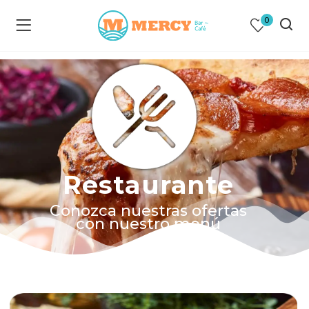
0
Restaurante
Conozca nuestras ofertas
con nuestro menú