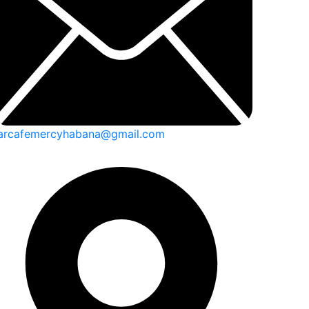
arcafemercyhabana@gmail.com