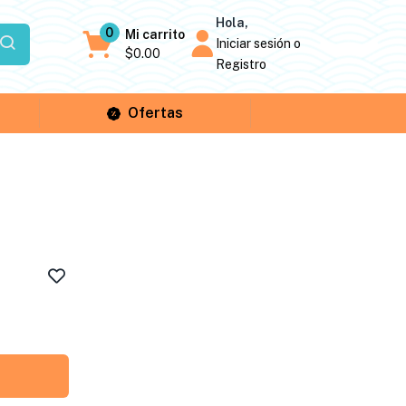
Hola,
0
Mi carrito
Iniciar sesión o
$
0.00
Registro
Ofertas